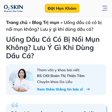
Đặt Hẹn Khám
Trang chủ
»
Blog Trị mụn
»
Uống dầu cá có bị
nổi mụn không? Lưu ý gì khi dùng dầu cá?
Uống Dầu Cá Có Bị Nổi Mụn
Không? Lưu Ý Gì Khi Dùng
Dầu Cá?
Tham vấn y khoa bài viết:
BS CKII Đoàn Thị Thiện Tâm
Chuyên khoa Da Liễu
Xem thêm thông tin bác sĩ