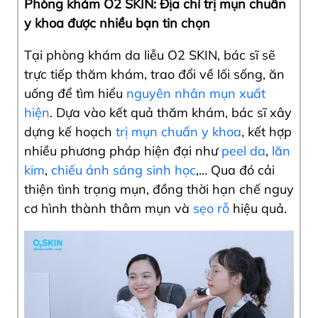
Phòng khám O2 SKIN: Địa chỉ trị mụn chuẩn
y khoa được nhiều bạn tin chọn
Tại phòng khám da liễu O2 SKIN, bác sĩ sẽ
trực tiếp thăm khám, trao đổi về lối sống, ăn
uống để tìm hiểu
nguyên nhân mụn xuất
hiện
. Dựa vào kết quả thăm khám, bác sĩ xây
dựng kế hoạch
trị mụn chuẩn y khoa
, kết hợp
nhiều phương pháp hiện đại như
peel da
,
lăn
kim
,
chiếu ánh sáng sinh học
,… Qua đó cải
thiện tình trạng mụn, đồng thời hạn chế nguy
cơ hình thành thâm mụn và
sẹo rỗ
hiệu quả.