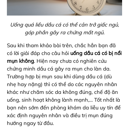
Uống quá liều dầu cá có thể cản trở giấc ngủ,
góp phần gây ra chứng mất ngủ.
Sau khi tham khảo bài trên, chắc hẳn bạn đã
có lời giải đáp cho câu hỏi
uống dầu cá có bị nổi
mụn không
. Hiện nay chưa có nghiên cứu
chứng minh dầu cá gây ra mụn cho làn da.
Trường hợp bị mụn sau khi dùng dầu cá (dù
nhẹ hay nặng) thì có thể do các nguyên nhân
khác như chăm sóc da không đúng, chế độ ăn
uống, sinh hoạt không lành mạnh,… Tốt nhất là
bạn nên sớm đến phòng khám da liễu uy tín để
xác định nguyên nhân và điều trị mụn đúng
hướng ngay từ đầu.