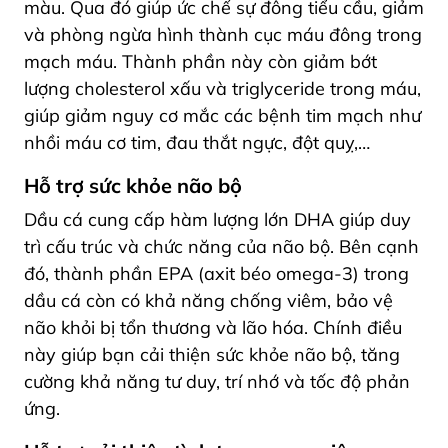
màu. Qua đó giúp ức chế sự đông tiểu cầu, giảm
và phòng ngừa hình thành cục máu đông trong
mạch máu. Thành phần này còn giảm bớt
lượng cholesterol xấu và triglyceride trong máu,
giúp giảm nguy cơ mắc các bệnh tim mạch như
nhồi máu cơ tim, đau thắt ngực, đột quỵ,…
Hỗ trợ sức khỏe não bộ
Dầu cá cung cấp hàm lượng lớn DHA giúp duy
trì cấu trúc và chức năng của não bộ. Bên cạnh
đó, thành phần EPA (axit béo omega-3) trong
dầu cá còn có khả năng chống viêm, bảo vệ
não khỏi bị tổn thương và lão hóa. Chính điều
này giúp bạn cải thiện sức khỏe não bộ, tăng
cường khả năng tư duy, trí nhớ và tốc độ phản
ứng.